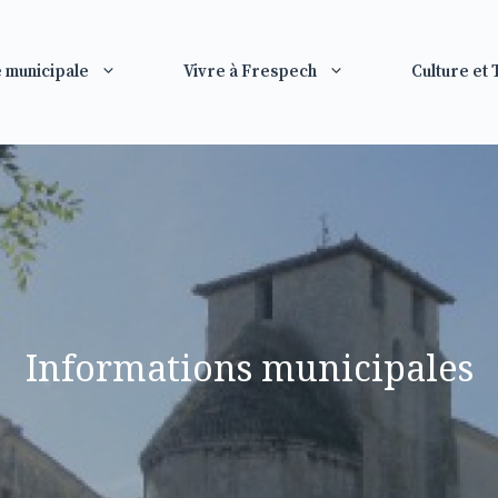
e municipale
Vivre à Frespech
Culture et
Informations municipales