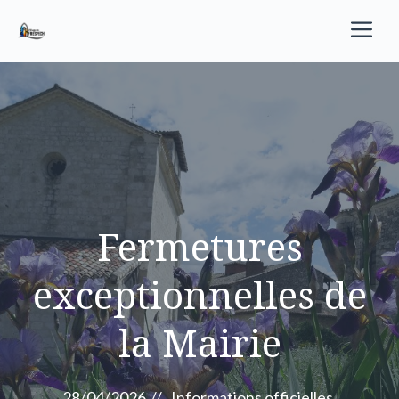
Aller
M
au
contenu
Fermetures
exceptionnelles de
la Mairie
28/04/2026
//
Informations officielles