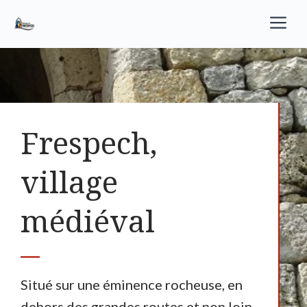
Aller
M
au
contenu
Frespech,
village
médiéval
Situé sur une éminence rocheuse, en
dehors des grandes routes et non loin