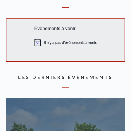
Évènements à venir
Il n’y a pas d’évènements à venir.
N
o
t
i
c
e
LES DERNIERS ÉVÉNEMENTS