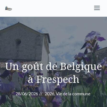
Aller
M
au
contenu
Un goût de Belgique
à Frespech
28/06/2026
//
2026
,
Vie de la commune