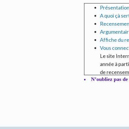
Présentatio
A quoi çà ser
Recensement 
Argumentaire
Affiche du r
Vous connect
Le site Inte
année à parti
de recensem
N’oubliez pas de 